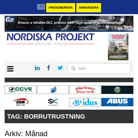
PRENUMERERA
ANNONSERA
START
KONTAKT
VÅRA ANDRA MAGASIN
PRENUMERERA
ANNONSERA
TAG:
BORRUTRUSTNING
Arkiv: Månad