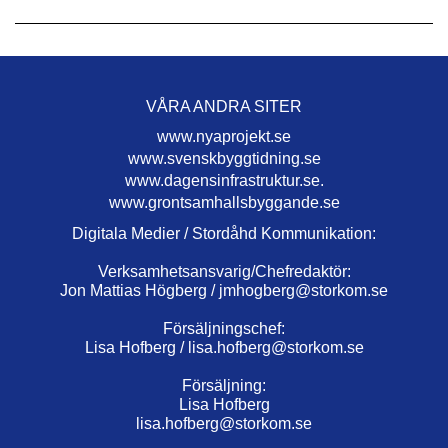
VÅRA ANDRA SITER
www.nyaprojekt.se
www.svenskbyggtidning.se
www.dagensinfrastruktur.se.
www.grontsamhallsbyggande.se
Digitala Medier / Stordåhd Kommunikation:
Verksamhetsansvarig/Chefredaktör:
Jon Mattias Högberg /
jmhogberg@storkom.se
Försäljningschef:
Lisa Hofberg /
lisa.hofberg@storkom.se
Försäljning:
Lisa Hofberg
lisa.hofberg@storkom.se