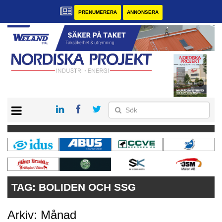
PRENUMERERA
ANNONSERA
START
KONTAKT
VÅRA ANDRA MAGASIN
PRENUMERERA
ANNONSERA
TAG:
BOLIDEN OCH SSG
Arkiv: Månad