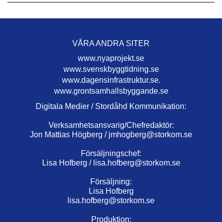
VÅRA ANDRA SITER
www.nyaprojekt.se
www.svenskbyggtidning.se
www.dagensinfrastruktur.se.
www.grontsamhallsbyggande.se
Digitala Medier / Stordåhd Kommunikation:
Verksamhetsansvarig/Chefredaktör:
Jon Mattias Högberg /
jmhogberg@storkom.se
Försäljningschef:
Lisa Hofberg /
lisa.hofberg@storkom.se
Försäljning:
Lisa Hofberg
lisa.hofberg@storkom.se
Produktion: