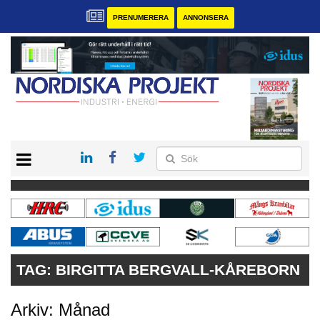
PRENUMERERA
ANNONSERA
START
KONTAKT
VÅRA ANDRA MAGASIN
PRENUMERERA
ANNONSERA
TAG:
BIRGITTA BERGVALL-KÅREBORN
Arkiv: Månad