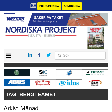
PRENUMERERA
ANNONSERA
START
KONTAKT
VÅRA ANDRA MAGASIN
PRENUMERERA
ANNONSERA
TAG:
BERGTEAMET
Arkiv: Månad