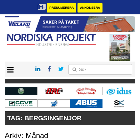
PRENUMERERA
ANNONSERA
START
KONTAKT
VÅRA ANDRA MAGASIN
PRENUMERERA
ANNONSERA
TAG:
BERGSINGENJÖR
Arkiv: Månad