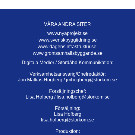
VÅRA ANDRA SITER
www.nyaprojekt.se
www.svenskbyggtidning.se
www.dagensinfrastruktur.se.
www.grontsamhallsbyggande.se
Digitala Medier / Stordåhd Kommunikation:
Verksamhetsansvarig/Chefredaktör:
Jon Mattias Högberg /
jmhogberg@storkom.se
Försäljningschef:
Lisa Hofberg /
lisa.hofberg@storkom.se
Försäljning:
Lisa Hofberg
lisa.hofberg@storkom.se
Produktion: