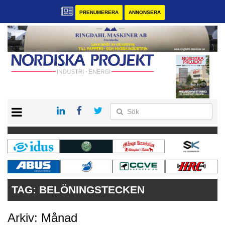
PRENUMERERA
ANNONSERA
START
KONTAKT
VÅRA ANDRA MAGASIN
PRENUMERERA
ANNONSERA
TAG:
BELÖNINGSTECKEN
Arkiv: Månad