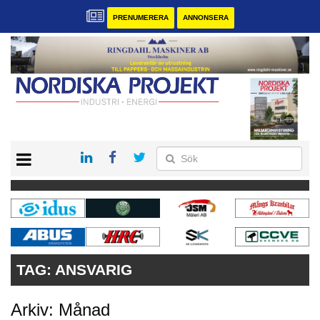
PRENUMERERA
ANNONSERA
START
KONTAKT
VÅRA ANDRA MAGASIN
PRENUMERERA
ANNONSERA
TAG:
ANSVARIG
Arkiv: Månad