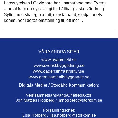
Länsstyrelsen i Gävleborg har, i samarbete med Tyréns,
arbetat fram en ny strategi för hållbar plastanvändning.
Syftet med strategin är att, i första hand, stödja länets
kommuner i deras omställning till ett mer…
VÅRA ANDRA SITER
www.nyaprojekt.se
www.svenskbyggtidning.se
www.dagensinfrastruktur.se.
www.grontsamhallsbyggande.se
Digitala Medier / Stordåhd Kommunikation:
Verksamhetsansvarig/Chefredaktör:
Jon Mattias Högberg /
jmhogberg@storkom.se
Försäljningschef:
Lisa Hofberg /
lisa.hofberg@storkom.se