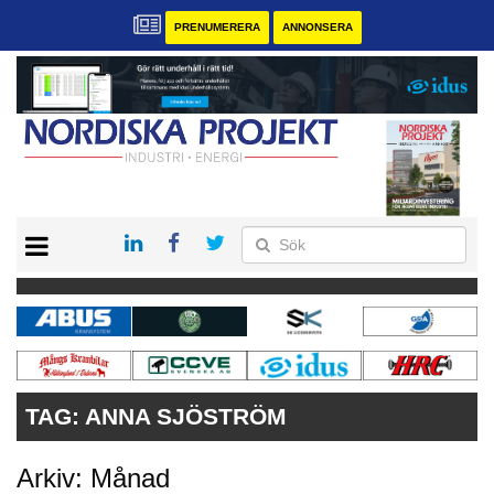
PRENUMERERA
ANNONSERA
START
KONTAKT
VÅRA ANDRA MAGASIN
PRENUMERERA
ANNONSERA
TAG:
ANNA SJÖSTRÖM
Arkiv: Månad