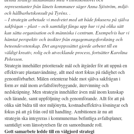
representanter från länets kommuner säger Anna Sjöström, miljö-
och hållbarhetskonsult på Tyréns. .
– I strategin arbetade vi medvetet med att både fokusera på själva
sakfrågan – plast – och samtidigt fånga upp hur vi på olika sätt
kan sätta organisation och människa i centrum. Exempelvis har vi
hämtat perspektiv och insikter från engagemangsforskning och
beteendevetenskap. Det angreppssättet gjorde arbetet till en
väldigt kreativ, rolig och utvecklande process, fortsätter Karolina
Pehrsson
.
Strategin innehåller prioriterade mål och åtgärder för att uppnå en
effektivare plastanvändning, allt med stort fokus på rådighet och
genomförbarhet. Målen orienterar både mot själva sakfrågan i
form av mål inom avfallsförebyggande, återvinning och
nedskräpning. Men strategin innehåller även mål inom kunskap
och lärande, samt uppföljning och genomförande. Allt för att på
olika sätt bidra till stor miljönytta, kostnadseffektiva lösningar och
fokus på att gå från ord till handling. Ambitionen är nu att
strategin ska integreras i kommunernas befintliga avfallsplaner,
samtidigt som länsstyrelsen får en samordnande roll.
Gott samarbete ledde till en välgjord strategi