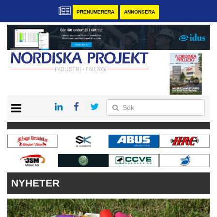
PRENUMERERA
ANNONSERA
START
KONTAKT
VÅRA ANDRA MAGASIN
PRENUMERERA
ANNONSERA
NYHETER