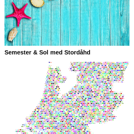
Semester & Sol med Stordåhd