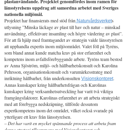
plastanvändande. Projektet genomfördes inom ramen för
länsstyrelsens uppdrag att samordna arbetet med Sveriges
nationella miljömål.
Projektet har finansierats med stöd från
s
Naturvårdsverket
utlysning ”Minska läckage av plast till hav och natur – minskad
användning, effektivare insamling och högre värdering av plast”.
För att få hjälp med framtagandet av strategin valde länsstyrelsen
att upphandla expertis inom miljöområdet. Valet föll på Tyréns,
som bland annat kunde matcha krav på stor erfarenhet och
kompetens inom avfallsförebyggande arbete. Tyréns team bestod
av Anna Sjöström, miljö- och hållbarhetskonsult och Karolina
Pehrsson, organisationskonsult och varumärkesstrateg med
inriktning hållbarhet, från underkonsulten
.
Visionskontoret
Annas kunskaper kring hållbarhetsfrågan och Karolinas
kunskaper kring verksamhetsutveckling har varit två viktiga
framgångsfaktorer. Karolinas erfarenhet av att arbeta strategiskt
med att förebygga nedskräpning, tillförde dessutom
expertkompetens inom det området, vilket också svarade på
ytterligare ett krav från länsstyrelsen.
– Det har varit en mycket spännande process att arbeta fram
denna strategi tillsammans med Visionskontoret och