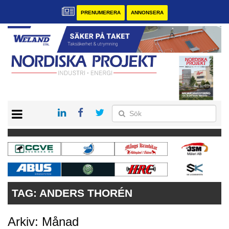
PRENUMERERA
ANNONSERA
START
KONTAKT
VÅRA ANDRA MAGASIN
PRENUMERERA
ANNONSERA
TAG:
ANDERS THORÉN
Arkiv: Månad