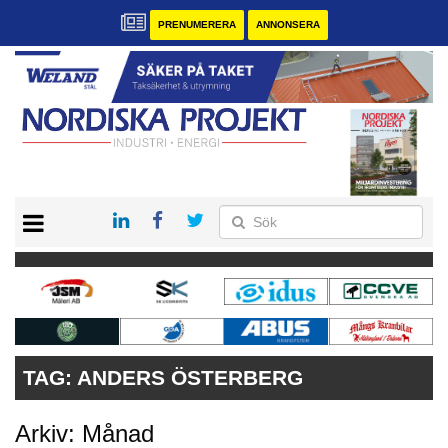
PRENUMERERA
ANNONSERA
START
KONTAKT
VÅRA ANDRA MAGASIN
PRENUMERERA
ANNONSERA
TAG:
ANDERS ÖSTERBERG
Arkiv: Månad