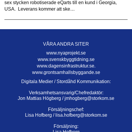
sex stycken robotiserade eQarts till en kund i Georgia,
USA. Leverans kommer att ske…
VÅRA ANDRA SITER
www.nyaprojekt.se
www.svenskbyggtidning.se
www.dagensinfrastruktur.se.
www.grontsamhallsbyggande.se
Digitala Medier / Stordåhd Kommunikation:
Verksamhetsansvarig/Chefredaktör:
Jon Mattias Högberg /
jmhogberg@storkom.se
Försäljningschef:
Lisa Hofberg /
lisa.hofberg@storkom.se
Försäljning:
Lisa Hofberg