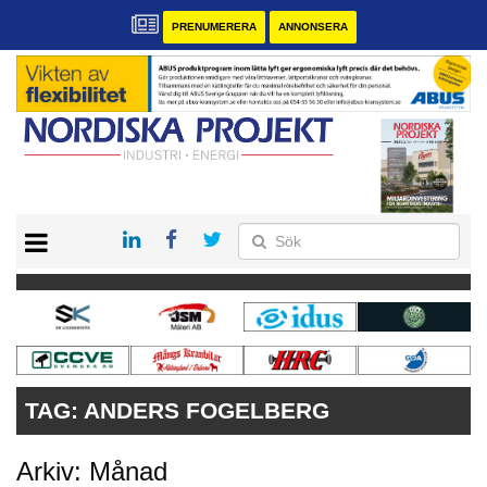
PRENUMERERA
ANNONSERA
START
KONTAKT
VÅRA ANDRA MAGASIN
PRENUMERERA
ANNONSERA
TAG:
ANDERS FOGELBERG
Arkiv: Månad