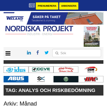
PRENUMERERA
ANNONSERA
START
KONTAKT
VÅRA ANDRA MAGASIN
PRENUMERERA
ANNONSERA
TAG:
ANALYS OCH RISKBEDÖMNING
Arkiv: Månad