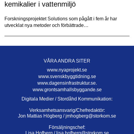
kemikalier i vattenmiljö
Forskningsprojektet Solutions som pågått i fem år har
utvecklat nya metoder och förbättrade…
VÅRA ANDRA SITER
www.nyaprojekt.se
www.svenskbyggtidning.se
www.dagensinfrastruktur.se.
www.grontsamhallsbyggande.se
Digitala Medier / Stordåhd Kommunikation:
Verksamhetsansvarig/Chefredaktör:
Jon Mattias Högberg /
jmhogberg@storkom.se
Försäljningschef:
Lisa Hofberg /
lisa.hofberg@storkom.se