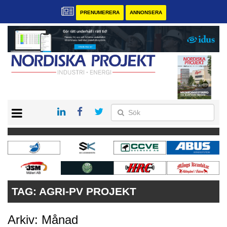
PRENUMERERA
ANNONSERA
START
KONTAKT
VÅRA ANDRA MAGASIN
PRENUMERERA
ANNONSERA
TAG:
AGRI-PV PROJEKT
Arkiv: Månad