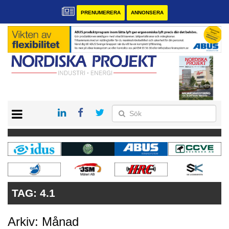
PRENUMERERA
ANNONSERA
START
KONTAKT
VÅRA ANDRA MAGASIN
PRENUMERERA
ANNONSERA
TAG:
4.1
Arkiv: Månad