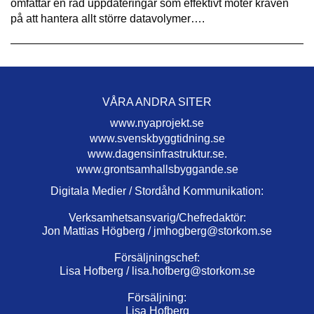
omfattar en rad uppdateringar som effektivt möter kraven
på att hantera allt större datavolymer….
VÅRA ANDRA SITER
www.nyaprojekt.se
www.svenskbyggtidning.se
www.dagensinfrastruktur.se.
www.grontsamhallsbyggande.se
Digitala Medier / Stordåhd Kommunikation:
Verksamhetsansvarig/Chefredaktör:
Jon Mattias Högberg /
jmhogberg@storkom.se
Försäljningschef:
Lisa Hofberg /
lisa.hofberg@storkom.se
Försäljning:
Lisa Hofberg