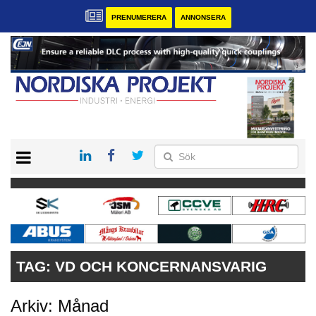
PRENUMERERA
ANNONSERA
START
KONTAKT
VÅRA ANDRA MAGASIN
PRENUMERERA
ANNONSERA
TAG:
VD OCH KONCERNANSVARIG
Arkiv: Månad