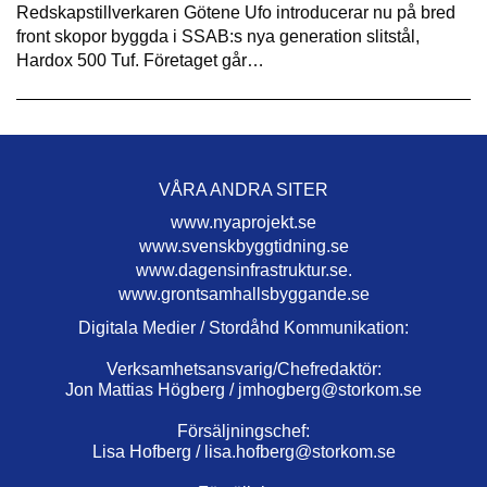
Redskapstillverkaren Götene Ufo introducerar nu på bred
front skopor byggda i SSAB:s nya generation slitstål,
Hardox 500 Tuf. Företaget går…
VÅRA ANDRA SITER
www.nyaprojekt.se
www.svenskbyggtidning.se
www.dagensinfrastruktur.se.
www.grontsamhallsbyggande.se
Digitala Medier / Stordåhd Kommunikation:
Verksamhetsansvarig/Chefredaktör:
Jon Mattias Högberg /
jmhogberg@storkom.se
Försäljningschef:
Lisa Hofberg /
lisa.hofberg@storkom.se