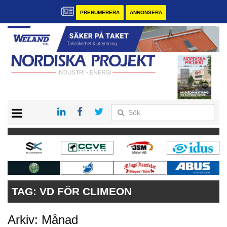
PRENUMERERA
ANNONSERA
START
KONTAKT
VÅRA ANDRA MAGASIN
PRENUMERERA
ANNONSERA
TAG:
VD FÖR CLIMEON
Arkiv: Månad