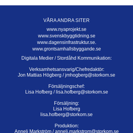
VÅRA ANDRA SITER
www.nyaprojekt.se
www.svenskbyggtidning.se
www.dagensinfrastruktur.se.
www.grontsamhallsbyggande.se
Digitala Medier / Stordåhd Kommunikation:
Verksamhetsansvarig/Chefredaktör:
Jon Mattias Högberg /
jmhogberg@storkom.se
Försäljningschef:
Lisa Hofberg /
lisa.hofberg@storkom.se
Försäljning:
Lisa Hofberg
lisa.hofberg@storkom.se
Produktion:
Anneli Markström /
anneli.markstrom@storkom.se