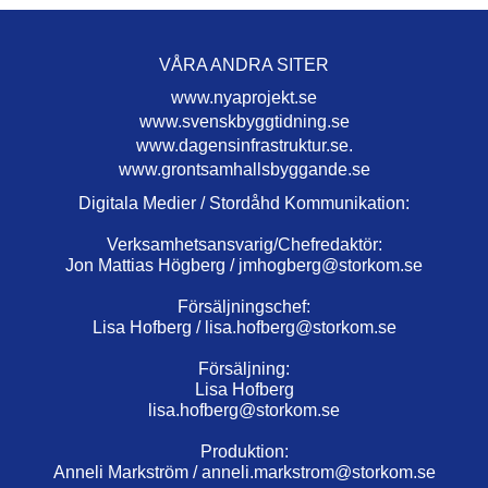
VÅRA ANDRA SITER
www.nyaprojekt.se
www.svenskbyggtidning.se
www.dagensinfrastruktur.se.
www.grontsamhallsbyggande.se
Digitala Medier / Stordåhd Kommunikation:
Verksamhetsansvarig/Chefredaktör:
Jon Mattias Högberg /
jmhogberg@storkom.se
Försäljningschef:
Lisa Hofberg /
lisa.hofberg@storkom.se
Försäljning:
Lisa Hofberg
lisa.hofberg@storkom.se
Produktion:
Anneli Markström /
anneli.markstrom@storkom.se