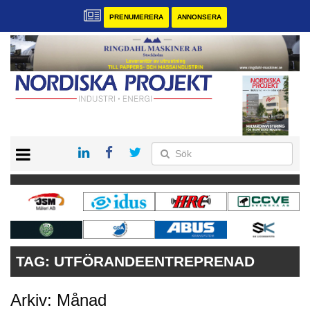
PRENUMERERA
ANNONSERA
START
KONTAKT
VÅRA ANDRA MAGASIN
PRENUMERERA
ANNONSERA
TAG:
UTFÖRANDEENTREPRENAD
Arkiv: Månad