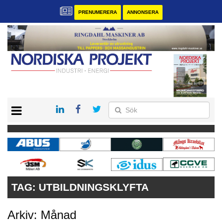
PRENUMERERA
ANNONSERA
START
KONTAKT
VÅRA ANDRA MAGASIN
PRENUMERERA
ANNONSERA
TAG:
UTBILDNINGSKLYFTA
Arkiv: Månad