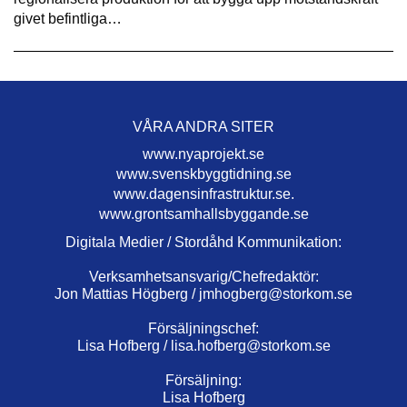
givet befintliga…
VÅRA ANDRA SITER
www.nyaprojekt.se
www.svenskbyggtidning.se
www.dagensinfrastruktur.se.
www.grontsamhallsbyggande.se
Digitala Medier / Stordåhd Kommunikation:
Verksamhetsansvarig/Chefredaktör:
Jon Mattias Högberg /
jmhogberg@storkom.se
Försäljningschef:
Lisa Hofberg /
lisa.hofberg@storkom.se
Försäljning:
Lisa Hofberg