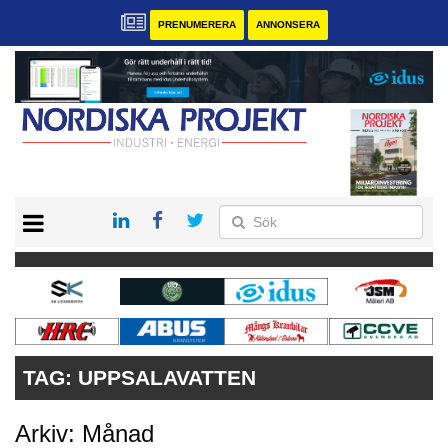
PRENUMERERA
ANNONSERA
START
KONTAKT
VÅRA ANDRA MAGASIN
PRENUMERERA
ANNONSERA
TAG:
UPPSALAVATTEN
Arkiv: Månad