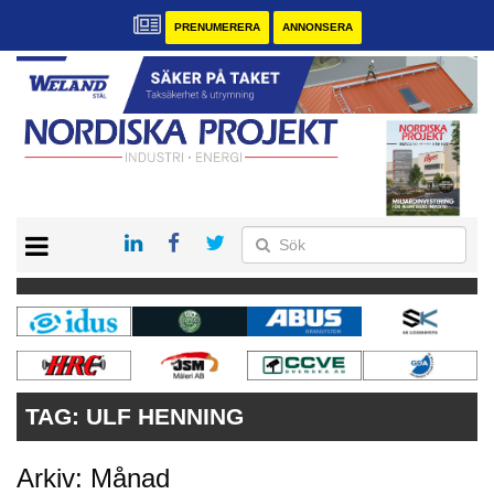
PRENUMERERA
ANNONSERA
START
KONTAKT
VÅRA ANDRA MAGASIN
PRENUMERERA
ANNONSERA
TAG:
ULF HENNING
Arkiv: Månad