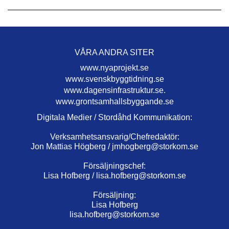
VÅRA ANDRA SITER
www.nyaprojekt.se
www.svenskbyggtidning.se
www.dagensinfrastruktur.se.
www.grontsamhallsbyggande.se
Digitala Medier / Stordåhd Kommunikation:
Verksamhetsansvarig/Chefredaktör:
Jon Mattias Högberg /
jmhogberg@storkom.se
Försäljningschef:
Lisa Hofberg /
lisa.hofberg@storkom.se
Försäljning:
Lisa Hofberg
lisa.hofberg@storkom.se