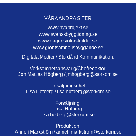
VÅRA ANDRA SITER
www.nyaprojekt.se
www.svenskbyggtidning.se
www.dagensinfrastruktur.se.
www.grontsamhallsbyggande.se
Digitala Medier / Stordåhd Kommunikation:
Verksamhetsansvarig/Chefredaktör:
Jon Mattias Högberg /
jmhogberg@storkom.se
Försäljningschef:
Lisa Hofberg /
lisa.hofberg@storkom.se
Försäljning:
Lisa Hofberg
lisa.hofberg@storkom.se
Produktion:
Anneli Markström /
anneli.markstrom@storkom.se