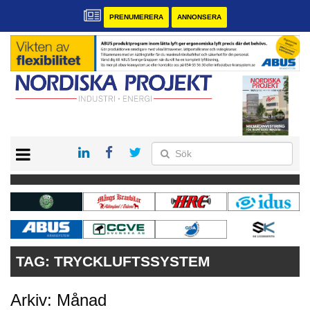
PRENUMERERA
ANNONSERA
START
KONTAKT
VÅRA ANDRA MAGASIN
PRENUMERERA
ANNONSERA
TAG:
TRYCKLUFTSSYSTEM
Arkiv: Månad