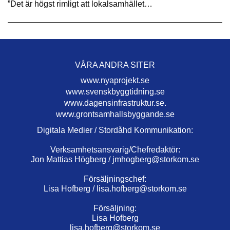
”Det är högst rimligt att lokalsamhället…
VÅRA ANDRA SITER
www.nyaprojekt.se
www.svenskbyggtidning.se
www.dagensinfrastruktur.se.
www.grontsamhallsbyggande.se
Digitala Medier / Stordåhd Kommunikation:
Verksamhetsansvarig/Chefredaktör:
Jon Mattias Högberg /
jmhogberg@storkom.se
Försäljningschef:
Lisa Hofberg /
lisa.hofberg@storkom.se
Försäljning:
Lisa Hofberg
lisa.hofberg@storkom.se