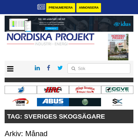
PRENUMERERA
ANNONSERA
START
KONTAKT
VÅRA ANDRA MAGASIN
PRENUMERERA
ANNONSERA
TAG:
SVERIGES SKOGSÄGARE
Arkiv: Månad