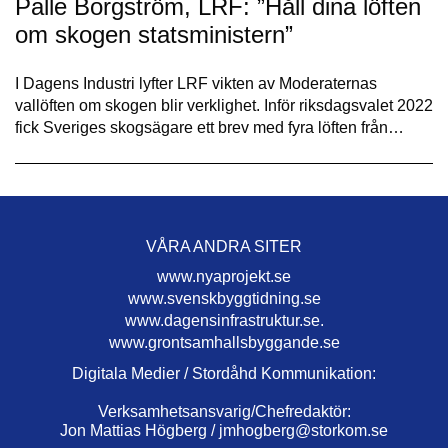
Palle Borgström, LRF: ”Håll dina löften
om skogen statsministern”
I Dagens Industri lyfter LRF vikten av Moderaternas
vallöften om skogen blir verklighet. Inför riksdagsvalet 2022
fick Sveriges skogsägare ett brev med fyra löften från…
VÅRA ANDRA SITER
www.nyaprojekt.se
www.svenskbyggtidning.se
www.dagensinfrastruktur.se.
www.grontsamhallsbyggande.se
Digitala Medier / Stordåhd Kommunikation:
Verksamhetsansvarig/Chefredaktör:
Jon Mattias Högberg /
jmhogberg@storkom.se