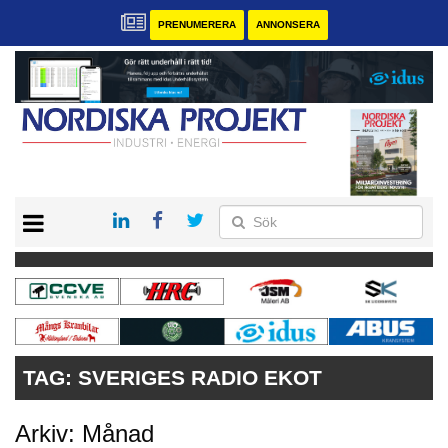
PRENUMERERA
ANNONSERA
START
KONTAKT
VÅRA ANDRA MAGASIN
PRENUMERERA
ANNONSERA
TAG:
SVERIGES RADIO EKOT
Arkiv: Månad