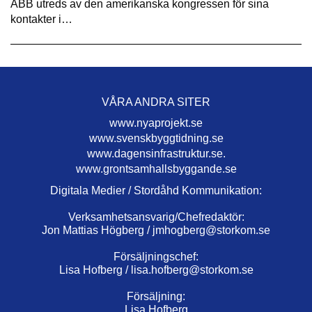
ABB utreds av den amerikanska kongressen för sina
kontakter i…
VÅRA ANDRA SITER
www.nyaprojekt.se
www.svenskbyggtidning.se
www.dagensinfrastruktur.se.
www.grontsamhallsbyggande.se
Digitala Medier / Stordåhd Kommunikation:
Verksamhetsansvarig/Chefredaktör:
Jon Mattias Högberg /
jmhogberg@storkom.se
Försäljningschef:
Lisa Hofberg /
lisa.hofberg@storkom.se
Försäljning:
Lisa Hofberg