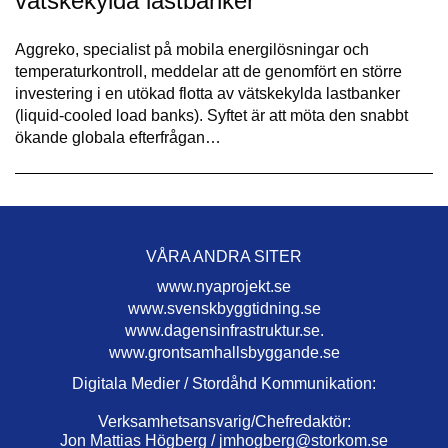
vätskekylda lastbanker
Aggreko, specialist på mobila energilösningar och
temperaturkontroll, meddelar att de genomfört en större
investering i en utökad flotta av vätskekylda lastbanker
(liquid-cooled load banks). Syftet är att möta den snabbt
ökande globala efterfrågan…
VÅRA ANDRA SITER
www.nyaprojekt.se
www.svenskbyggtidning.se
www.dagensinfrastruktur.se.
www.grontsamhallsbyggande.se
Digitala Medier / Stordåhd Kommunikation:
Verksamhetsansvarig/Chefredaktör:
Jon Mattias Högberg /
jmhogberg@storkom.se