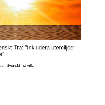
skt Trä: ”Inkludera utemiljöer
a”
ch Svenskt Trä vill…