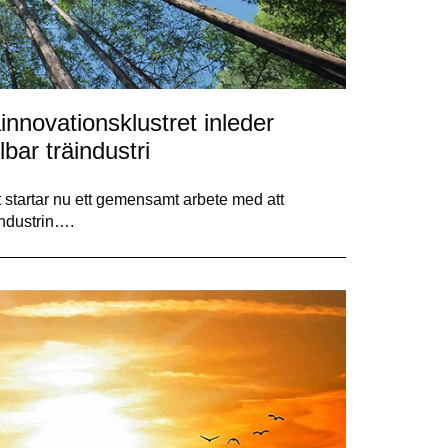
nnovationsklustret inleder
bar träindustri
startar nu ett gemensamt arbete med att
industrin….