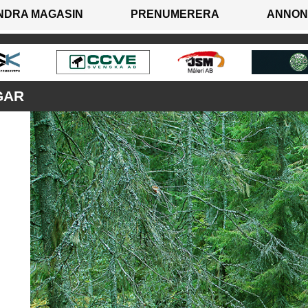
NDRA MAGASIN
PRENUMERERA
ANNON
GAR