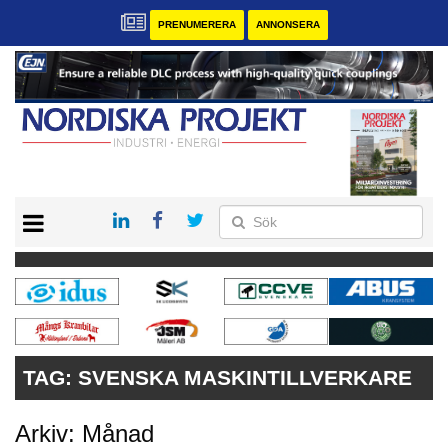
PRENUMERERA
ANNONSERA
START
KONTAKT
VÅRA ANDRA MAGASIN
PRENUMERERA
ANNONSERA
TAG:
SVENSKA MASKINTILLVERKARE
Arkiv: Månad