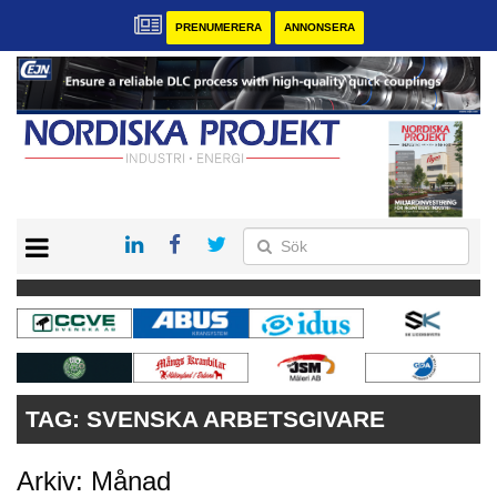
PRENUMERERA
ANNONSERA
START
KONTAKT
VÅRA ANDRA MAGASIN
PRENUMERERA
ANNONSERA
TAG:
SVENSKA ARBETSGIVARE
Arkiv: Månad