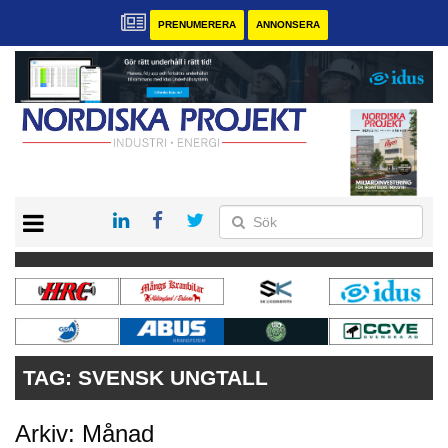
PRENUMERERA
ANNONSERA
START
KONTAKT
VÅRA ANDRA MAGASIN
PRENUMERERA
ANNONSERA
TAG:
SVENSK UNGTALL
Arkiv: Månad