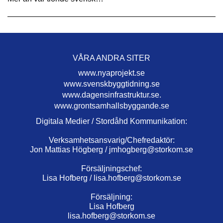
VÅRA ANDRA SITER
www.nyaprojekt.se
www.svenskbyggtidning.se
www.dagensinfrastruktur.se.
www.grontsamhallsbyggande.se
Digitala Medier / Stordåhd Kommunikation:
Verksamhetsansvarig/Chefredaktör:
Jon Mattias Högberg /
jmhogberg@storkom.se
Försäljningschef:
Lisa Hofberg /
lisa.hofberg@storkom.se
Försäljning:
Lisa Hofberg
lisa.hofberg@storkom.se