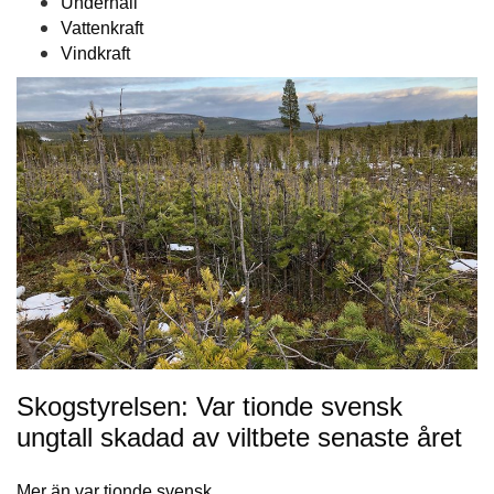
Underhåll
Vattenkraft
Vindkraft
Skogstyrelsen: Var tionde svensk
ungtall skadad av viltbete senaste året
Mer än var tionde svensk…