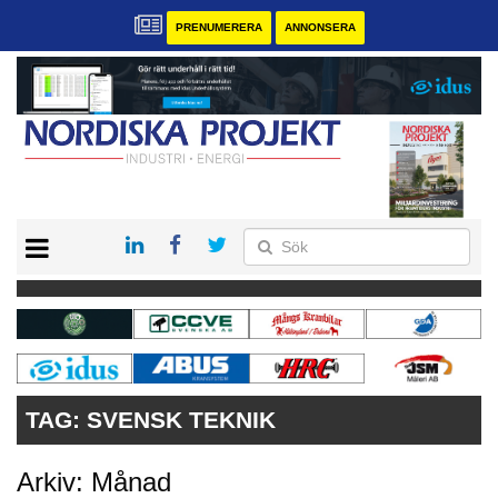
PRENUMERERA
ANNONSERA
START
KONTAKT
VÅRA ANDRA MAGASIN
PRENUMERERA
ANNONSERA
TAG:
SVENSK TEKNIK
Arkiv: Månad