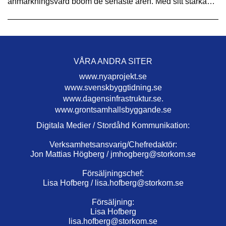
anmärkningsvärd boom de senaste åren. Med sitt starka…
VÅRA ANDRA SITER
www.nyaprojekt.se
www.svenskbyggtidning.se
www.dagensinfrastruktur.se.
www.grontsamhallsbyggande.se
Digitala Medier / Stordåhd Kommunikation:
Verksamhetsansvarig/Chefredaktör:
Jon Mattias Högberg /
jmhogberg@storkom.se
Försäljningschef:
Lisa Hofberg /
lisa.hofberg@storkom.se
Försäljning:
Lisa Hofberg
lisa.hofberg@storkom.se