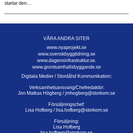
startar den…
VÅRA ANDRA SITER
www.nyaprojekt.se
www.svenskbyggtidning.se
www.dagensinfrastruktur.se.
www.grontsamhallsbyggande.se
Digitala Medier / Stordåhd Kommunikation:
Verksamhetsansvarig/Chefredaktör:
Jon Mattias Högberg /
jmhogberg@storkom.se
Försäljningschef:
Lisa Hofberg /
lisa.hofberg@storkom.se
Försäljning:
Lisa Hofberg
lisa.hofberg@storkom.se