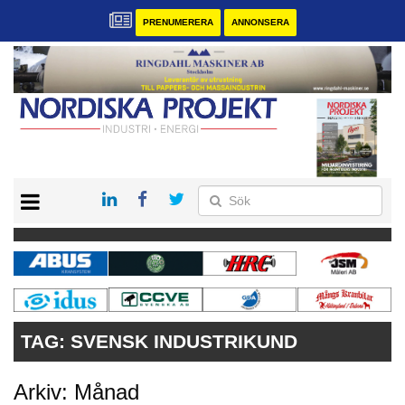
PRENUMERERA
ANNONSERA
START
KONTAKT
VÅRA ANDRA MAGASIN
PRENUMERERA
ANNONSERA
TAG:
SVENSK INDUSTRIKUND
Arkiv: Månad