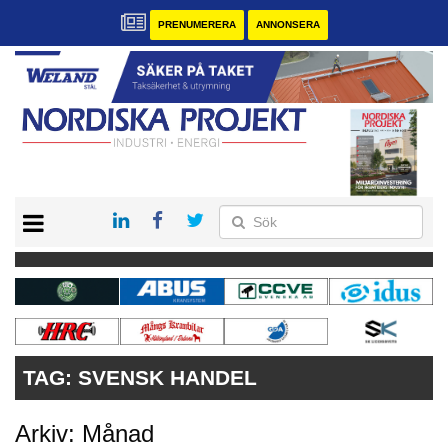
PRENUMERERA
ANNONSERA
START
KONTAKT
VÅRA ANDRA MAGASIN
PRENUMERERA
ANNONSERA
TAG:
SVENSK HANDEL
Arkiv: Månad