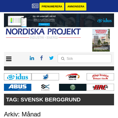
PRENUMERERA
ANNONSERA
START
KONTAKT
VÅRA ANDRA MAGASIN
PRENUMERERA
ANNONSERA
TAG:
SVENSK BERGGRUND
Arkiv: Månad