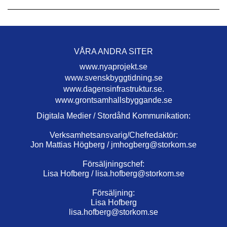
VÅRA ANDRA SITER
www.nyaprojekt.se
www.svenskbyggtidning.se
www.dagensinfrastruktur.se.
www.grontsamhallsbyggande.se
Digitala Medier / Stordåhd Kommunikation:
Verksamhetsansvarig/Chefredaktör:
Jon Mattias Högberg /
jmhogberg@storkom.se
Försäljningschef:
Lisa Hofberg /
lisa.hofberg@storkom.se
Försäljning:
Lisa Hofberg
lisa.hofberg@storkom.se