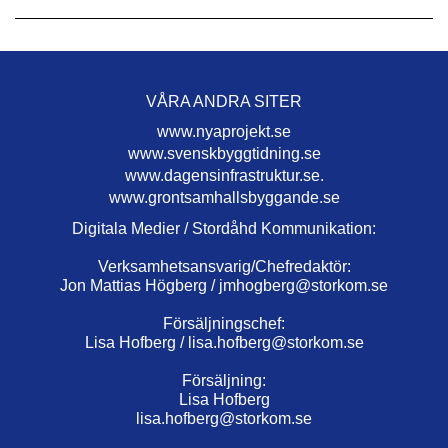
VÅRA ANDRA SITER
www.nyaprojekt.se
www.svenskbyggtidning.se
www.dagensinfrastruktur.se.
www.grontsamhallsbyggande.se
Digitala Medier / Stordåhd Kommunikation:
Verksamhetsansvarig/Chefredaktör:
Jon Mattias Högberg /
jmhogberg@storkom.se
Försäljningschef:
Lisa Hofberg /
lisa.hofberg@storkom.se
Försäljning:
Lisa Hofberg
lisa.hofberg@storkom.se