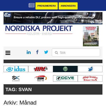
PRENUMERERA
ANNONSERA
START
KONTAKT
VÅRA ANDRA MAGASIN
PRENUMERERA
ANNONSERA
TAG:
SVAN
Arkiv: Månad