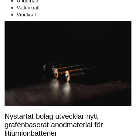
Underhåll
Vattenkraft
Vindkraft
Nystartat bolag utvecklar nytt
grafénbaserat anodmaterial för
litiumjonbatterier