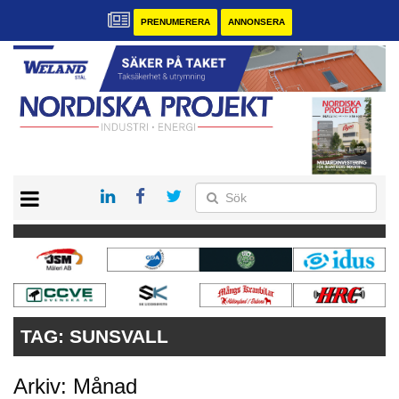
PRENUMERERA
ANNONSERA
START
KONTAKT
VÅRA ANDRA MAGASIN
PRENUMERERA
ANNONSERA
TAG:
SUNSVALL
Arkiv: Månad