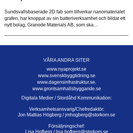
Sundsvallsbaserade 2D fab som tillverkar nanomaterialet
grafen, har knoppat av sin batteriverksamhet och bildat ett
nytt bolag, Granode Materials AB, som ska…
VÅRA ANDRA SITER
www.nyaprojekt.se
www.svenskbyggtidning.se
www.dagensinfrastruktur.se.
www.grontsamhallsbyggande.se
Digitala Medier / Stordåhd Kommunikation:
Verksamhetsansvarig/Chefredaktör:
Jon Mattias Högberg /
jmhogberg@storkom.se
Försäljningschef:
Lisa Hofberg /
lisa.hofberg@storkom.se