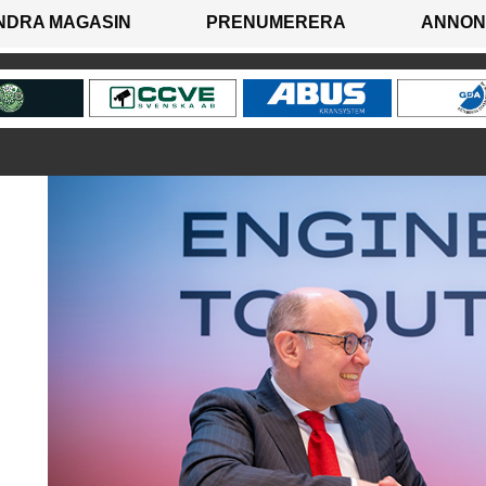
NDRA MAGASIN
PRENUMERERA
ANNON