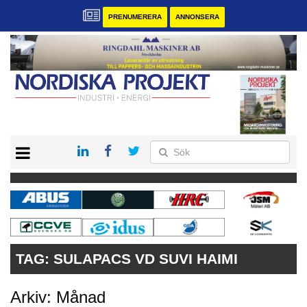
PRENUMERERA
ANNONSERA
START
KONTAKT
VÅRA ANDRA MAGASIN
PRENUMERERA
ANNONSERA
TAG:
SULAPACS VD SUVI HAIMI
Arkiv: Månad