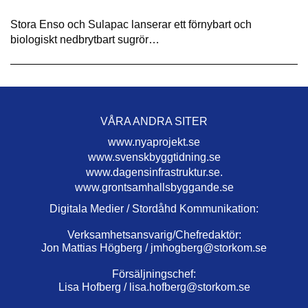
Stora Enso och Sulapac lanserar ett förnybart och
biologiskt nedbrytbart sugrör…
VÅRA ANDRA SITER
www.nyaprojekt.se
www.svenskbyggtidning.se
www.dagensinfrastruktur.se.
www.grontsamhallsbyggande.se
Digitala Medier / Stordåhd Kommunikation:
Verksamhetsansvarig/Chefredaktör:
Jon Mattias Högberg /
jmhogberg@storkom.se
Försäljningschef:
Lisa Hofberg /
lisa.hofberg@storkom.se