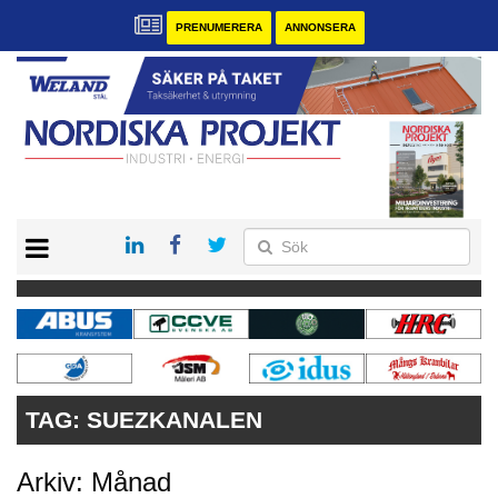
PRENUMERERA
ANNONSERA
START
KONTAKT
VÅRA ANDRA MAGASIN
PRENUMERERA
ANNONSERA
TAG:
SUEZKANALEN
Arkiv: Månad