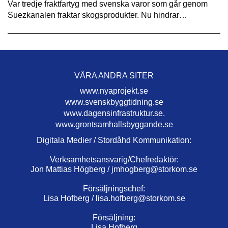
Var tredje fraktfartyg med svenska varor som går genom
Suezkanalen fraktar skogsprodukter. Nu hindrar…
VÅRA ANDRA SITER
www.nyaprojekt.se
www.svenskbyggtidning.se
www.dagensinfrastruktur.se.
www.grontsamhallsbyggande.se
Digitala Medier / Stordåhd Kommunikation:
Verksamhetsansvarig/Chefredaktör:
Jon Mattias Högberg /
jmhogberg@storkom.se
Försäljningschef:
Lisa Hofberg /
lisa.hofberg@storkom.se
Försäljning:
Lisa Hofberg