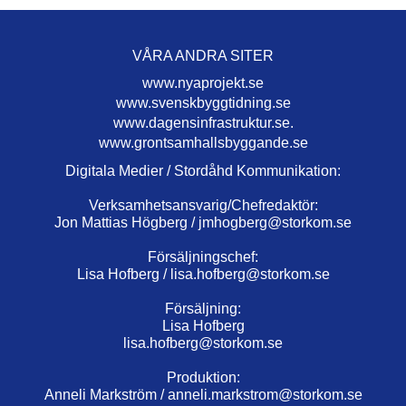
VÅRA ANDRA SITER
www.nyaprojekt.se
www.svenskbyggtidning.se
www.dagensinfrastruktur.se.
www.grontsamhallsbyggande.se
Digitala Medier / Stordåhd Kommunikation:
Verksamhetsansvarig/Chefredaktör:
Jon Mattias Högberg /
jmhogberg@storkom.se
Försäljningschef:
Lisa Hofberg /
lisa.hofberg@storkom.se
Försäljning:
Lisa Hofberg
lisa.hofberg@storkom.se
Produktion:
Anneli Markström /
anneli.markstrom@storkom.se