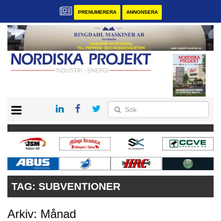
PRENUMERERA
ANNONSERA
START
KONTAKT
VÅRA ANDRA MAGASIN
PRENUMERERA
ANNONSERA
TAG:
SUBVENTIONER
Arkiv: Månad