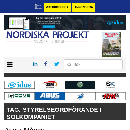
PRENUMERERA
ANNONSERA
START
KONTAKT
VÅRA ANDRA MAGASIN
PRENUMERERA
ANNONSERA
TAG:
STYRELSEORDFÖRANDE I
SOLKOMPANIET