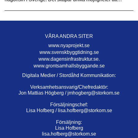
VÅRA ANDRA SITER
www.nyaprojekt.se
www.svenskbyggtidning.se
www.dagensinfrastruktur.se.
www.grontsamhallsbyggande.se
Digitala Medier / Stordåhd Kommunikation:
Verksamhetsansvarig/Chefredaktör:
Jon Mattias Högberg /
jmhogberg@storkom.se
Försäljningschef:
Lisa Hofberg /
lisa.hofberg@storkom.se
Försäljning:
Lisa Hofberg
lisa.hofberg@storkom.se