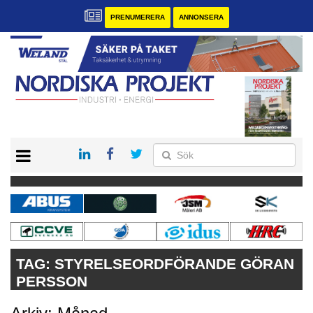
PRENUMERERA
ANNONSERA
START
KONTAKT
VÅRA ANDRA MAGASIN
PRENUMERERA
ANNONSERA
TAG:
STYRELSEORDFÖRANDE GÖRAN
PERSSON