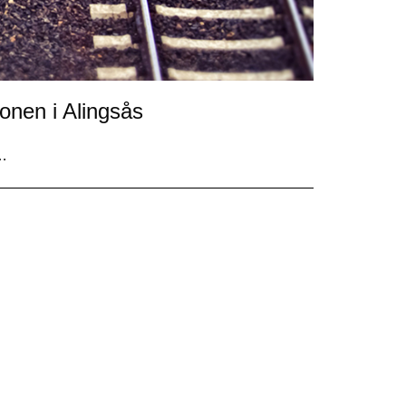
onen i Alingsås
d…