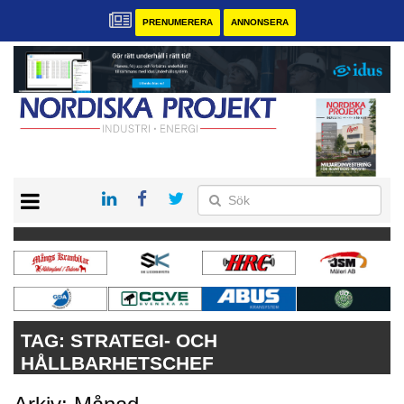
PRENUMERERA
ANNONSERA
START
KONTAKT
VÅRA ANDRA MAGASIN
PRENUMERERA
ANNONSERA
TAG:
STRATEGI- OCH
HÅLLBARHETSCHEF