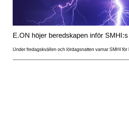
E.ON höjer beredskapen inför SMHI:s
Under fredagskvällen och lördagsnatten varnar SMHI för h