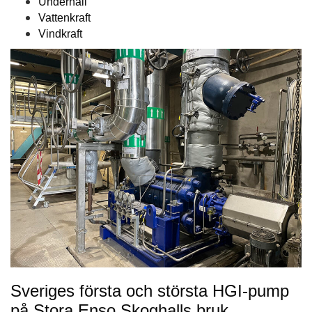
Underhåll
Vattenkraft
Vindkraft
Sveriges första och största HGI-pump
på Stora Enso Skoghalls bruk