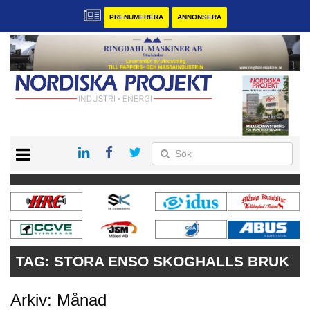
PRENUMERERA
ANNONSERA
START
KONTAKT
VÅRA ANDRA MAGASIN
PRENUMERERA
ANNONSERA
TAG:
STORA ENSO SKOGHALLS BRUK
Arkiv: Månad