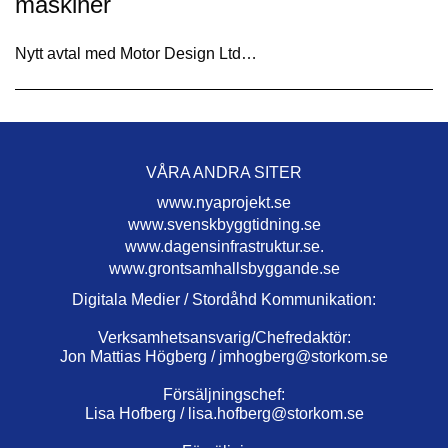
maskiner
Nytt avtal med Motor Design Ltd…
VÅRA ANDRA SITER
www.nyaprojekt.se
www.svenskbyggtidning.se
www.dagensinfrastruktur.se.
www.grontsamhallsbyggande.se
Digitala Medier / Stordåhd Kommunikation:
Verksamhetsansvarig/Chefredaktör:
Jon Mattias Högberg /
jmhogberg@storkom.se
Försäljningschef:
Lisa Hofberg /
lisa.hofberg@storkom.se