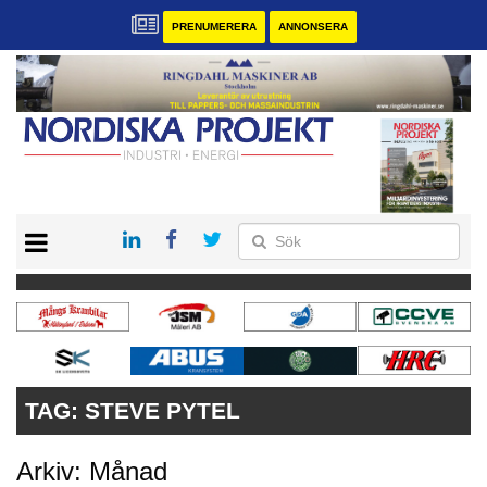
PRENUMERERA
ANNONSERA
START
KONTAKT
VÅRA ANDRA MAGASIN
PRENUMERERA
ANNONSERA
TAG:
STEVE PYTEL
Arkiv: Månad