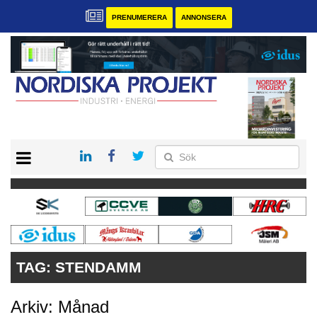
PRENUMERERA
ANNONSERA
START
KONTAKT
VÅRA ANDRA MAGASIN
PRENUMERERA
ANNONSERA
TAG:
STENDAMM
Arkiv: Månad