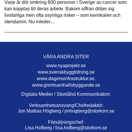
Varje år dör omkring 600 personer i Sverige av cancer som
kan kopplas till deras arbete. Bakom siffran döljer sig
livsfarliga men ofta osynliga risker – som kemikalier och
stendamm. Nu inleder…
VÅRA ANDRA SITER
www.nyaprojekt.se
www.svenskbyggtidning.se
www.dagensinfrastruktur.se.
www.grontsamhallsbyggande.se
Digitala Medier / Stordåhd Kommunikation:
Verksamhetsansvarig/Chefredaktör:
Jon Mattias Högberg /
jmhogberg@storkom.se
Försäljningschef:
Lisa Hofberg /
lisa.hofberg@storkom.se